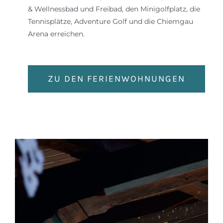
& Wellnessbad und Freibad, den Minigolfplatz, die
Tennisplätze, Adventure Golf und die Chiemgau
Arena erreichen.
ZU DEN FERIENWOHNUNGEN